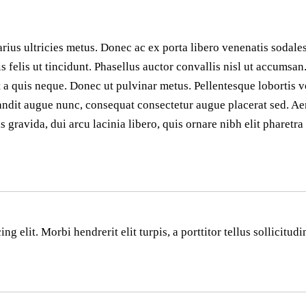
rius ultricies metus. Donec ac ex porta libero venenatis sodales
isis felis ut tincidunt. Phasellus auctor convallis nisl ut accum
nt a quis neque. Donec ut pulvinar metus. Pellentesque lobortis v
ndit augue nunc, consequat consectetur augue placerat sed. Aen
ravida, dui arcu lacinia libero, quis ornare nibh elit pharetra
 elit. Morbi hendrerit elit turpis, a porttitor tellus sollicitudi