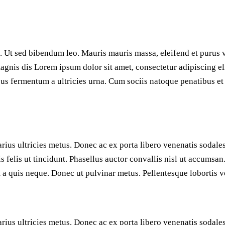
t. Ut sed bibendum leo. Mauris mauris massa, eleifend et purus v
agnis dis Lorem ipsum dolor sit amet, consectetur adipiscing el
ibus fermentum a ultricies urna. Cum sociis natoque penatibus e
rius ultricies metus. Donec ac ex porta libero venenatis sodales
isis felis ut tincidunt. Phasellus auctor convallis nisl ut accum
unt a quis neque. Donec ut pulvinar metus. Pellentesque lobortis vo
rius ultricies metus. Donec ac ex porta libero venenatis sodales