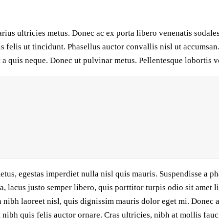
rius ultricies metus. Donec ac ex porta libero venenatis sodales
isis felis ut tincidunt. Phasellus auctor convallis nisl ut accum
unt a quis neque. Donec ut pulvinar metus. Pellentesque lobortis vo
tus, egestas imperdiet nulla nisl quis mauris. Suspendisse a ph
, lacus justo semper libero, quis porttitor turpis odio sit amet
a nibh laoreet nisl, quis dignissim mauris dolor eget mi. Donec at
 nibh quis felis auctor ornare. Cras ultricies, nibh at mollis fauc