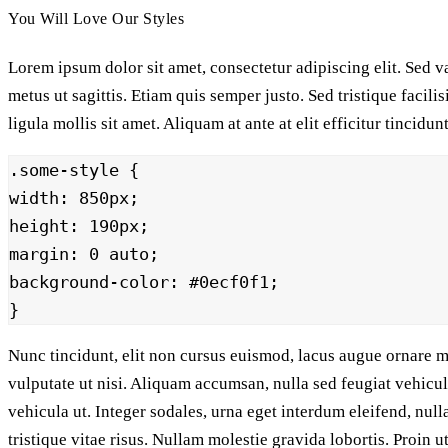
You Will Love Our Styles
Lorem ipsum dolor sit amet, consectetur adipiscing elit. Sed va
metus ut sagittis. Etiam quis semper justo. Sed tristique facil
ligula mollis sit amet. Aliquam at ante at elit efficitur tincid
.some-style {

width: 850px;

height: 190px;

margin: 0 auto;

background-color: #0ecf0f1;

Nunc tincidunt, elit non cursus euismod, lacus augue ornare me
vulputate ut nisi. Aliquam accumsan, nulla sed feugiat vehicula
vehicula ut. Integer sodales, urna eget interdum eleifend, null
tristique vitae risus. Nullam molestie gravida lobortis. Proin ut